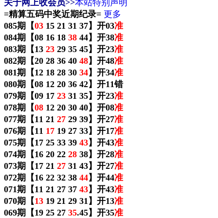
关于网上收会员>>
本站特别声明
=精算五码中奖近期纪录=
更多
085期【
03
15 21 31 37】开03
准
084期【08 16 18
38
44】开38
准
083期【13
23
29 35 45】开23
准
082期【20 28 36 40
48
】开48
准
081期【12 18 28 30
34
】开34
准
080期【08 12 20 36 42】开11错
079期【09 17
23
31 35】开23
准
078期【
08
12 20 30 40】开08
准
077期【11 21
27
29 39】开27
准
076期【11
17
19 27 33】开17
准
075期【17 25 33 39
43
】开43
准
074期【16 20 22
28
38】开28
准
073期【17 21
27
31 43】开27
准
072期【16 22 32 38
44
】开44
准
071期【11 21 27 37
43
】开43
准
070期【
13
19 21 29 31】开13
准
069期【19 25 27
35
.45】开35
准