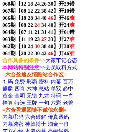
068期【12 18 24.26 30】开29错
067期【08 12 22 38 42】开10错
066期【18 28 34 40
46
】开46
准
065期【08 22
24
34 40】开24
准
064期【07 11 21 31 41】开01错
063期【11 19 23
27
33】开27
准
062期【18 24
30
38 40】开30
准
061期【20 22 30 42
46
】开46
准
合作具备的条件>>
大家牢记心态
本网站特别注意>>
会员取料方式
=六合盈通友情酷站合作区=
⒈码
免费
彩霸
密料
内幕
百万
麒麟
四肖
六神
总站
单双
必中
黄金
金明
无错
九龙
特码
一肖
神算
特选
王牌
一句
六彩
老曾
=六合盈通固链不诚信永删=
内幕①码
六合破解
传真透码
内幕透密
神算博士
淘金一肖
东方心经
本港内幕
高级猛料