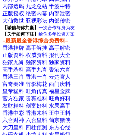
内部透码
九龙总站
半波中特
正版授权
绝密内幕
内部泄密
大仙救世
亚视彩坛
内部传密
【诚信与你共赢】
一次合作终身为友
【关于如何下注】
给你多年投资方案
=最新最全香港综合免费料=
香港挂牌
高手解挂
高手解密
正版资料
权威资料
报刊大全
独家九肖
独家资料
独家资料
高手杀料
高手九肖
香港六肖
香港三肖
香港一肖
云楚官人
富奇秦准
竹影梅花
西门庆料
皇帝猛料
旺角传真
福星金牌
官方独家
贵宾准料
旺角好料
发财精料
创富好料
水果高手
香港中彩
香港来料
王中王料
六合财神
六合皇料
葡京赌侠
大刀皇料
四柱预测
东方心经
特码玄机
小龙人料
水果奶奶