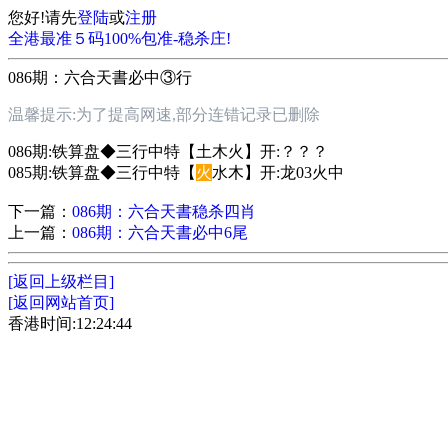
您好!请先
登陆
或
注册
全港最准５码100%包准-稳杀庄!
086期：六合天書必中③行
温馨提示:为了提高网速,部分连错记录已删除
086期:铁算盘◆三行中特【土木火】开:？？？
085期:铁算盘◆三行中特【
火
水木】开:龙03火中
下一篇：
086期：六合天書稳杀四肖
上一篇：
086期：六合天書必中6尾
[返回上级栏目]
[返回网站首页]
香港时间:12:24:44